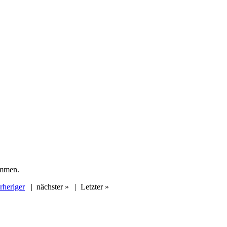
ommen.
rheriger
|
nächster »
|
Letzter »