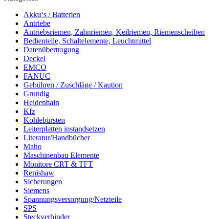
Akku‘s / Batterien
Antriebe
Antriebsriemen, Zahnriemen, Keilriemen, Riemenscheiben
Bedienteile, Schaltelemente, Leuchtmittel
Datenübertragung
Deckel
EMCO
FANUC
Gebühren / Zuschläge / Kaution
Grundig
Heidenhain
Kfz
Kohlebürsten
Leiterplatten instandsetzen
Literatur/Handbücher
Maho
Maschinenbau Elemente
Monitore CRT & TFT
Renishaw
Sicherungen
Siemens
Spannungsversorgung/Netzteile
SPS
Steckverbinder