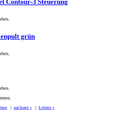
el Contour-3 Steuerung
sehen.
ienpult grün
sehen.
sehen.
ommen.
iger
|
nächster »
|
Letzter »