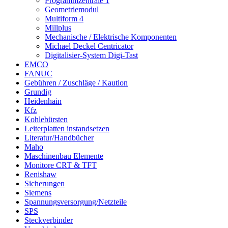
Programmzentrale 1
Geometriemodul
Multiform 4
Millplus
Mechanische / Elektrische Komponenten
Michael Deckel Centricator
Digitalisier-System Digi-Tast
EMCO
FANUC
Gebühren / Zuschläge / Kaution
Grundig
Heidenhain
Kfz
Kohlebürsten
Leiterplatten instandsetzen
Literatur/Handbücher
Maho
Maschinenbau Elemente
Monitore CRT & TFT
Renishaw
Sicherungen
Siemens
Spannungsversorgung/Netzteile
SPS
Steckverbinder