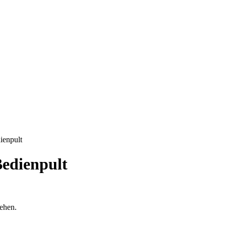
ienpult
Bedienpult
sehen.