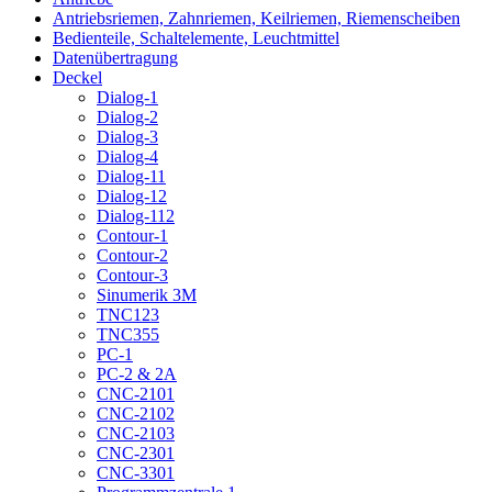
Antriebsriemen, Zahnriemen, Keilriemen, Riemenscheiben
Bedienteile, Schaltelemente, Leuchtmittel
Datenübertragung
Deckel
Dialog-1
Dialog-2
Dialog-3
Dialog-4
Dialog-11
Dialog-12
Dialog-112
Contour-1
Contour-2
Contour-3
Sinumerik 3M
TNC123
TNC355
PC-1
PC-2 & 2A
CNC-2101
CNC-2102
CNC-2103
CNC-2301
CNC-3301