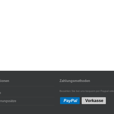
tionen
Zahlungsmethoden
Bezahlen Sie bei uns bequem per Paypal ode
p
PayPal
Vorkasse
hnungssätze