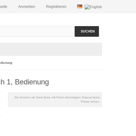
seite
Anmelden
Registrieren
SUCHEN
edienung
h 1, Bedienung
Sie können als Gast (bzw. mit Ihrem derzeitigen Status) keine
Preise sehen.