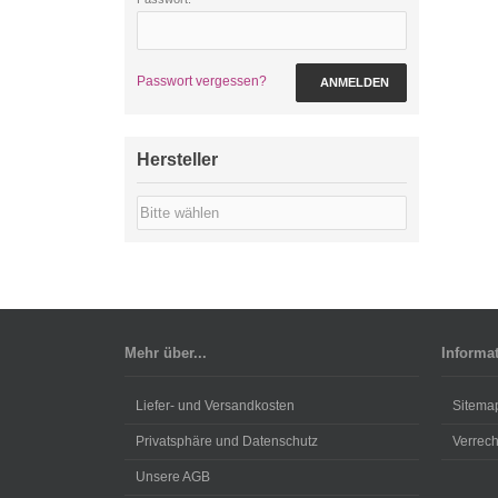
Passwort vergessen?
ANMELDEN
Hersteller
Mehr über...
Informa
Liefer- und Versandkosten
Sitema
Privatsphäre und Datenschutz
Verrec
Unsere AGB