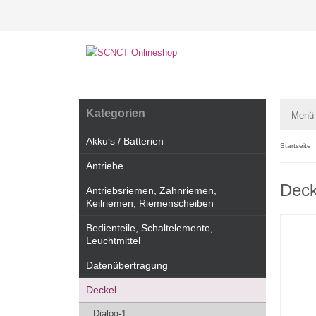
Kategorien
Menü
Akku‘s / Batterien
Startseite
Antriebe
Deck
Antriebsriemen, Zahnriemen,
Keilriemen, Riemenscheiben
Bedienteile, Schaltelemente,
Leuchtmittel
Datenübertragung
Deckel
Dialog-1