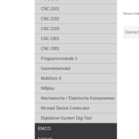
CNC-2101
Diesen Art
CNC-2102
CNC-2103
Übersic
CNC-2301
CNC-3301
Programmzentrale 1
Geometriemodul
Multiform 4
Millplus
Mechanische / Elektrische Komponenten
Michael Deckel Centricator
Digitalisier-System Digi-Tast
EMCO