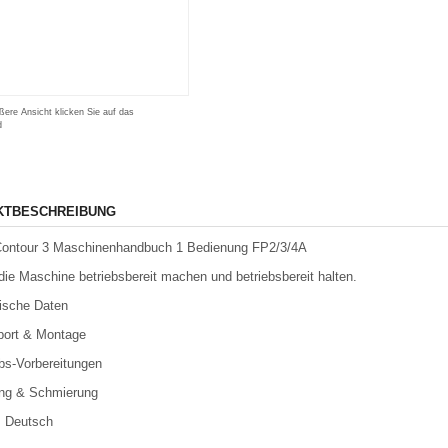
ßere Ansicht klicken Sie auf das
d
KTBESCHREIBUNG
Contour 3 Maschinenhandbuch 1 Bedienung FP2/3/4A
die Maschine betriebsbereit machen und betriebsbereit halten.
ische Daten
port & Montage
ebs-Vorbereitungen
ung & Schmierung
: Deutsch