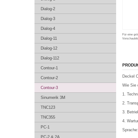
Dialog-2
Dialog-3
Dialog-4
Für eine grö
Dialog-11
Vorschaubil
Dialog-12
Dialog-112
PRODU
Contour-1
Deckel 
Contour-2
Wie Sie 
Contour-3
1. Techn
Sinumerik 3M
2. Trans
TNC123
3. Betri
TNC355
4. Wart
PC-1
Sprache
PC-2 & 2A