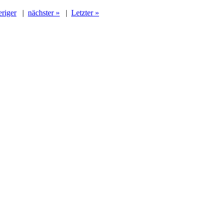
eriger
|
nächster »
|
Letzter »