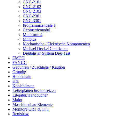
CNC-2101
CNC-2102
CNC-2103
CNC-2301
CNC-3301
Programmzentrale 1
Geometriemodul
Multiform 4
Millplus
Mechanische / Elektrische Komponenten
Michael Deckel Centricator
Digitalisier-System Digi-Tast
EMCO
FANUC
Gebühren / Zuschläge / Kaution
Grundig
Heidenhain
Kfz
Kohlebürsten
Leiterplatten instandsetzen
Literatur/Handbücher
Maho
Maschinenbau Elemente
Monitore CRT & TFT
Renishaw