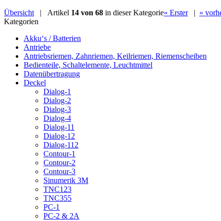
Übersicht
| Artikel
14 von 68
in dieser Kategorie
« Erster
|
« vorh
Kategorien
Akku‘s / Batterien
Antriebe
Antriebsriemen, Zahnriemen, Keilriemen, Riemenscheiben
Bedienteile, Schaltelemente, Leuchtmittel
Datenübertragung
Deckel
Dialog-1
Dialog-2
Dialog-3
Dialog-4
Dialog-11
Dialog-12
Dialog-112
Contour-1
Contour-2
Contour-3
Sinumerik 3M
TNC123
TNC355
PC-1
PC-2 & 2A