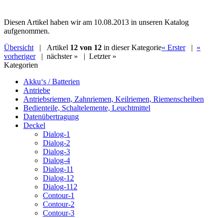
Diesen Artikel haben wir am 10.08.2013 in unseren Katalog
aufgenommen.
Übersicht
| Artikel
12 von 12
in dieser Kategorie
« Erster
|
«
vorheriger
|
nächster »
|
Letzter »
Kategorien
Akku‘s / Batterien
Antriebe
Antriebsriemen, Zahnriemen, Keilriemen, Riemenscheiben
Bedienteile, Schaltelemente, Leuchtmittel
Datenübertragung
Deckel
Dialog-1
Dialog-2
Dialog-3
Dialog-4
Dialog-11
Dialog-12
Dialog-112
Contour-1
Contour-2
Contour-3