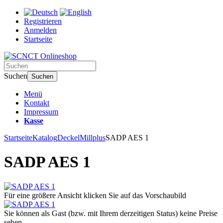
Registrieren
Anmelden
Startseite
Suchen
Suchen
Menü
Kontakt
Impressum
Kasse
Startseite
Katalog
Deckel
Millplus
SADP AES 1
SADP AES 1
Für eine größere Ansicht klicken Sie auf das Vorschaubild
Sie können als Gast (bzw. mit Ihrem derzeitigen Status) keine Preise
sehen.