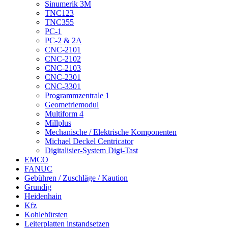
Sinumerik 3M
TNC123
TNC355
PC-1
PC-2 & 2A
CNC-2101
CNC-2102
CNC-2103
CNC-2301
CNC-3301
Programmzentrale 1
Geometriemodul
Multiform 4
Millplus
Mechanische / Elektrische Komponenten
Michael Deckel Centricator
Digitalisier-System Digi-Tast
EMCO
FANUC
Gebühren / Zuschläge / Kaution
Grundig
Heidenhain
Kfz
Kohlebürsten
Leiterplatten instandsetzen