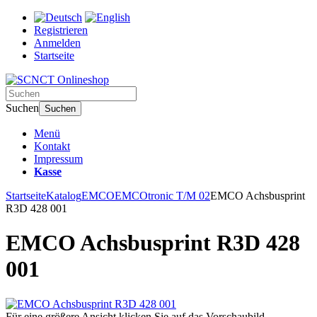
Registrieren
Anmelden
Startseite
Suchen
Suchen
Menü
Kontakt
Impressum
Kasse
Startseite
Katalog
EMCO
EMCOtronic T/M 02
EMCO Achsbusprint
R3D 428 001
EMCO Achsbusprint R3D 428
001
Für eine größere Ansicht klicken Sie auf das Vorschaubild