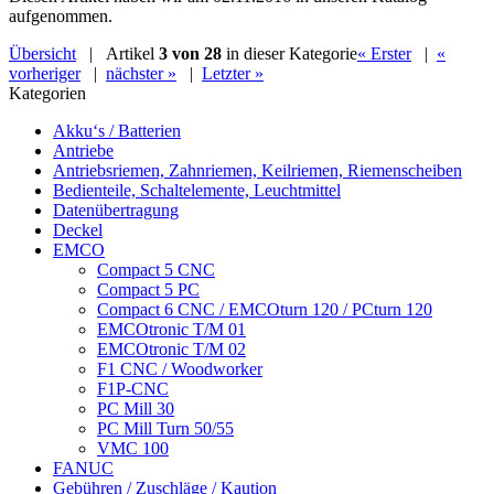
aufgenommen.
Übersicht
| Artikel
3 von 28
in dieser Kategorie
« Erster
|
«
vorheriger
|
nächster »
|
Letzter »
Kategorien
Akku‘s / Batterien
Antriebe
Antriebsriemen, Zahnriemen, Keilriemen, Riemenscheiben
Bedienteile, Schaltelemente, Leuchtmittel
Datenübertragung
Deckel
EMCO
Compact 5 CNC
Compact 5 PC
Compact 6 CNC / EMCOturn 120 / PCturn 120
EMCOtronic T/M 01
EMCOtronic T/M 02
F1 CNC / Woodworker
F1P-CNC
PC Mill 30
PC Mill Turn 50/55
VMC 100
FANUC
Gebühren / Zuschläge / Kaution