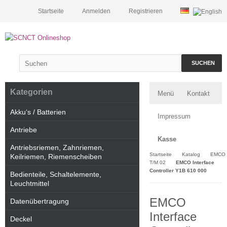
Startseite
Anmelden
Registrieren
SUCHEN
Kategorien
Menü
Kontakt
Akku‘s / Batterien
Impressum
Antriebe
Kasse
Antriebsriemen, Zahnriemen,
Startseite
Katalog
EMCO
Keilriemen, Riemenscheiben
T/M 02
EMCO Interface
Controller Y1B 610 000
Bedienteile, Schaltelemente,
Leuchtmittel
EMCO
Datenübertragung
Interface
Deckel