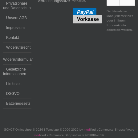
Verrechnungssätze
Vorkasse.
Privatsphäre
und Datenschutz
Der Newsletter
PayPal
kann jederzeit hier
Unsere AGB
Vorkasse
oder in Ihrem
Kundenkonto
Impressum
abbestellt werden.
Kontakt
Widerrufsrecht
Widerrufsformular
Gesetzliche
Informationen
Lieferzeit
DSGVO
Batteriegesetz
SCNCT Onlineshop © 2026 | Template © 2009-2026 by
mod
ified eCommerce Shopsoftware
mod
ified eCommerce Shopsoftware © 2009-2026