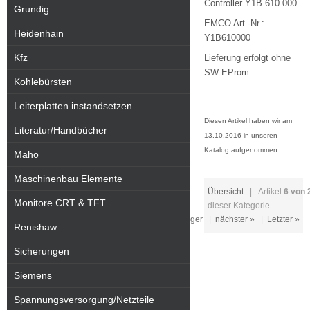
Controller Y1B 610 000
Grundig
EMCO Art.-Nr.:
Heidenhain
Y1B610000
Kfz
Lieferung erfolgt ohne
SW EProm.
Kohlebürsten
Leiterplatten instandsetzen
Diesen Artikel haben wir am
Literatur/Handbücher
13.10.2016 in unseren
Katalog aufgenommen.
Maho
Maschinenbau Elemente
Übersicht
| Artikel
6 von 
Monitore CRT & TFT
dieser Kategorie
« Erster
|
« vorheriger
|
nächster »
|
Letzter »
Renishaw
Sicherungen
Siemens
Spannungsversorgung/Netzteile