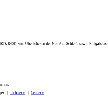
 810D, 840D zum Überbrücken der Not-Aus Schleife sowie Freigabetast
ommen.
ger
|
nächster »
|
Letzter »