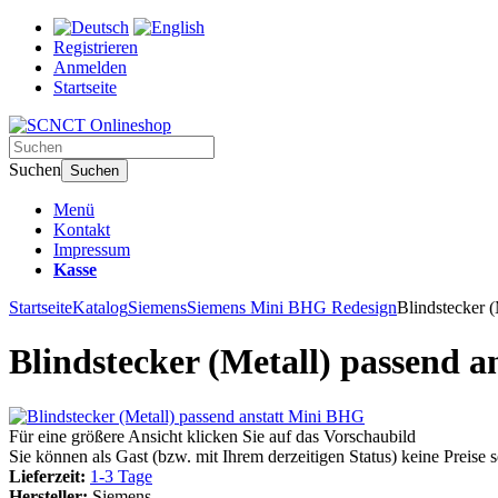
Registrieren
Anmelden
Startseite
Suchen
Suchen
Menü
Kontakt
Impressum
Kasse
Startseite
Katalog
Siemens
Siemens Mini BHG Redesign
Blindstecker 
Blindstecker (Metall) passend 
Für eine größere Ansicht klicken Sie auf das Vorschaubild
Sie können als Gast (bzw. mit Ihrem derzeitigen Status) keine Preise 
Lieferzeit:
1-3 Tage
Hersteller:
Siemens