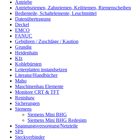
Antriebe
Antriebsriemen, Zahnriemen, Keilriemen, Riemenscheiben
Bedienteile, Schaltelemente, Leuchtmittel
Datenübertragung
Deckel
EMCO
FANUC
Gebühren / Zuschläge / Kaution
Grundig
Heidenhain
Kfz
Kohlebürsten
Leiterplatten instandsetzen
Literatur/Handbücher
Maho
Maschinenbau Elemente
Monitore CRT & TFT
Renishaw
Sicherungen
Siemens
Siemens Mini BHG
Siemens Mini BHG Redesign
Spannungsversorgung/Netzteile
SPS
Steckverbinder