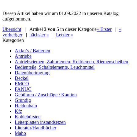
Diesen Artikel haben wir am 01.09.2022 in unseren Katalog
aufgenommen.
Übersicht
| Artikel
3 von 5
in dieser Kategorie
« Erster
|
«
vorheriger
|
nächster »
|
Letzter »
Kategorien
Akku‘s / Batterien
Antriebe
Antriebsriemen, Zahnriemen, Keilriemen, Riemenscheiben
Bedienteile, Schaltelemente, Leuchtmittel
Datenübertragung
Deckel
EMCO
FANUC
Gebühren / Zuschläge / Kaution
Grundig
Heidenhain
Kfz
Kohlebürsten
Leiterplatten instandsetzen
Literatur/Handbücher
Maho