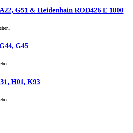
A22, G51 & Heidenhain ROD426 E 1800
sehen.
G44, G45
sehen.
31, H01, K93
sehen.