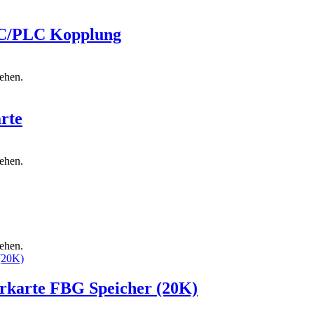
NC/PLC Kopplung
sehen.
rte
sehen.
sehen.
rkarte FBG Speicher (20K)