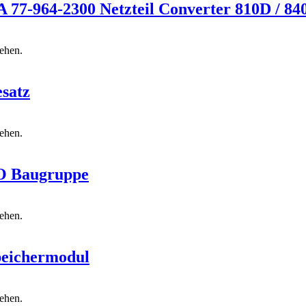
77-964-2300 Netzteil Converter 810D / 84
sehen.
satz
sehen.
/O Baugruppe
sehen.
peichermodul
sehen.