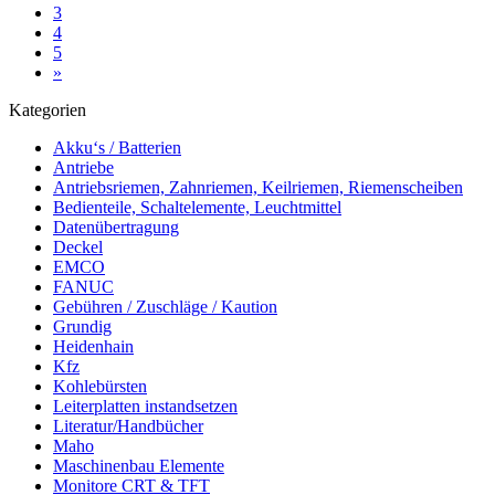
3
4
5
»
Kategorien
Akku‘s / Batterien
Antriebe
Antriebsriemen, Zahnriemen, Keilriemen, Riemenscheiben
Bedienteile, Schaltelemente, Leuchtmittel
Datenübertragung
Deckel
EMCO
FANUC
Gebühren / Zuschläge / Kaution
Grundig
Heidenhain
Kfz
Kohlebürsten
Leiterplatten instandsetzen
Literatur/Handbücher
Maho
Maschinenbau Elemente
Monitore CRT & TFT