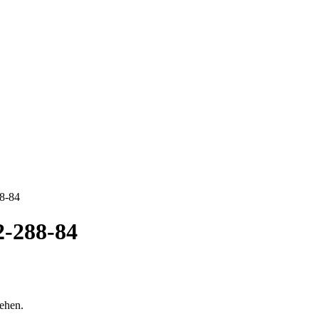
8-84
-288-84
sehen.