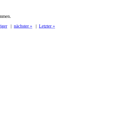
ommen.
iger
|
nächster »
|
Letzter »