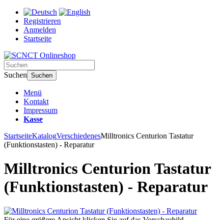
Registrieren
Anmelden
Startseite
Suchen
Suchen
Menü
Kontakt
Impressum
Kasse
Startseite
Katalog
Verschiedenes
Milltronics Centurion Tastatur
(Funktionstasten) - Reparatur
Milltronics Centurion Tastatur
(Funktionstasten) - Reparatur
Für eine größere Ansicht klicken Sie auf das Vorschaubild