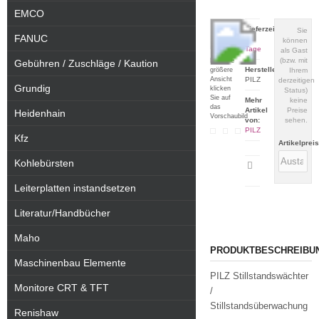
EMCO
Lieferzeit:
Sie
FANUC
1-3
können
Tage
als Gast
(bzw. mit
Für eine
Gebühren / Zuschläge / Kaution
Hersteller:
größere
Ihrem
Ansicht
PILZ
derzeitigen
Grundig
klicken
Status)
Sie auf
Mehr
keine
das
Artikel
Preise
Heidenhain
Vorschaubild
von:
sehen.
PILZ
Kfz
Artikelprei
Kohlebürsten
Artikeldatenblatt
drucken
Leiterplatten instandsetzen
Literatur/Handbücher
Maho
PRODUKTBESCHREIBU
Maschinenbau Elemente
PILZ Stillstandswächter
Monitore CRT & TFT
/
Stillstandsüberwachung
Renishaw