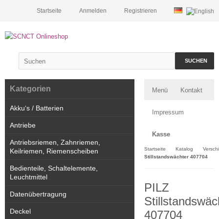
Startseite
Anmelden
Registrieren
SUCHEN
Kategorien
Menü
Kontakt
Akku‘s / Batterien
Impressum
Antriebe
Kasse
Antriebsriemen, Zahnriemen,
Startseite
Katalog
Versch
Keilriemen, Riemenscheiben
Stillstandswächter 407704
Bedienteile, Schaltelemente,
Leuchtmittel
PILZ
Datenübertragung
Stillstandswäc
Deckel
407704