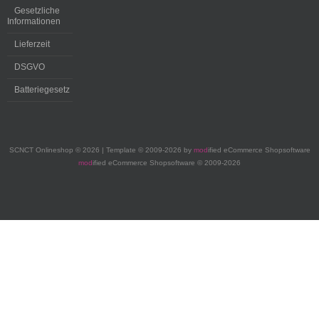
Gesetzliche
Informationen
Lieferzeit
DSGVO
Batteriegesetz
SCNCT Onlineshop © 2026 | Template © 2009-2026 by
mod
ified eCommerce Shopsoftware
mod
ified eCommerce Shopsoftware © 2009-2026