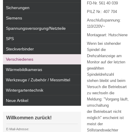
FD-Nr. 561 40 039
Sicherungen
PILZ Nr.: 407 704
Siemens
Anschlußspannung:
110/220V~
Spannungsversorgung/Netzteile
Montageart: Hutschiene
SPS
Wenn bei stehender
Steckverbinder
Spindel die
Drehzahlanzeige am
Verschiedenes
Monitor auf der letzten
gewählten
Wärmebildkameras
Spindeldrehzahl
Werkzeuge / Zubehör / Messmittel
stehen bleibt und beim
Versuch die Betriebsart
Wintergartentechnik
zu wechseln die
Meldung: "Vorgang läuft,
Neue Artikel
umschaltung
der Betriebsart nicht
Willkommen zurück!
möglich" erscheint ist
meist der
E-Mail-Adresse:
Stillstandswächter