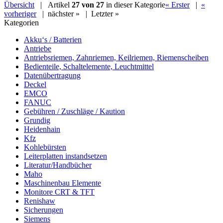
Übersicht
| Artikel
27 von 27
in dieser Kategorie
« Erster
|
«
vorheriger
|
nächster »
|
Letzter »
Kategorien
Akku‘s / Batterien
Antriebe
Antriebsriemen, Zahnriemen, Keilriemen, Riemenscheiben
Bedienteile, Schaltelemente, Leuchtmittel
Datenübertragung
Deckel
EMCO
FANUC
Gebühren / Zuschläge / Kaution
Grundig
Heidenhain
Kfz
Kohlebürsten
Leiterplatten instandsetzen
Literatur/Handbücher
Maho
Maschinenbau Elemente
Monitore CRT & TFT
Renishaw
Sicherungen
Siemens