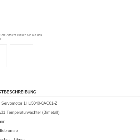
ßere Ansicht klicken Sie auf das
d
KTBESCHREIBUNG
 Servomotor 1HU5040-0AC01-Z
A31 Temperaturwächter (Bimetall)
min
ltebremse
urchm.: 19mm