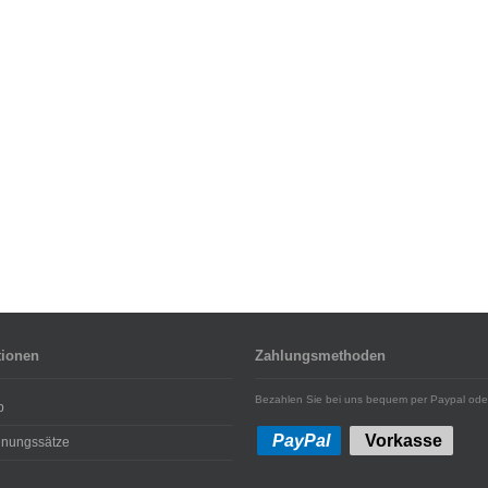
tionen
Zahlungsmethoden
Bezahlen Sie bei uns bequem per Paypal ode
p
PayPal
Vorkasse
hnungssätze