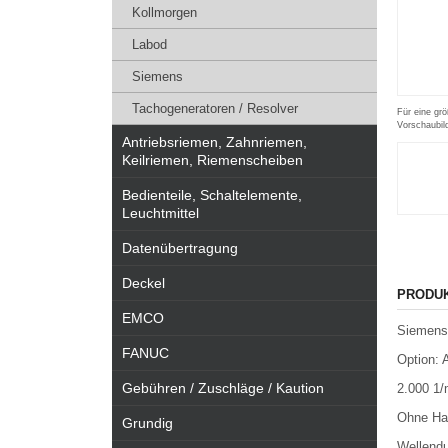
Kollmorgen
Labod
Siemens
Tachogeneratoren / Resolver
Für eine grö
Vorschaubil
Antriebsriemen, Zahnriemen,
Keilriemen, Riemenscheiben
Bedienteile, Schaltelemente,
Leuchtmittel
Datenübertragung
Deckel
PRODU
EMCO
Siemens
FANUC
Option: 
Gebühren / Zuschläge / Kaution
2.000 1/
Ohne Ha
Grundig
Wellend