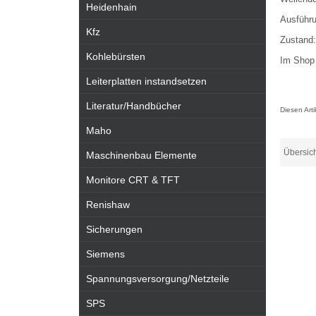
Heidenhain
Ausführ
Kfz
Zustand:
Kohlebürsten
Im Shop 
Leiterplatten instandsetzen
Literatur/Handbücher
Diesen Art
Maho
Übersic
Maschinenbau Elemente
Monitore CRT & TFT
Renishaw
Sicherungen
Siemens
Spannungsversorgung/Netzteile
SPS