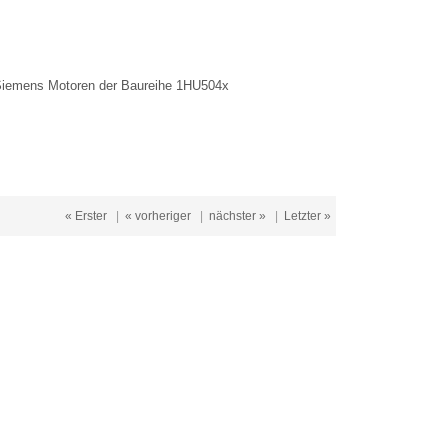
 Siemens Motoren der Baureihe 1HU504x
« Erster
|
« vorheriger
|
nächster »
|
Letzter »