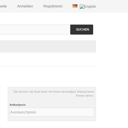
seite
Anmelden
Registrieren
SUCHEN
Sie können als Gast (bzw. mit Ihrem derzeitigen Status) keine
Preise sehen.
Artikelpreis