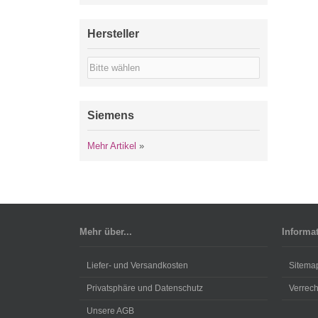
Hersteller
Siemens
Mehr Artikel
»
Mehr über...
Informa
Liefer- und Versandkosten
Sitema
Privatsphäre und Datenschutz
Verrec
Unsere AGB