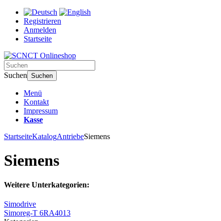
Registrieren
Anmelden
Startseite
Suchen
Suchen
Menü
Kontakt
Impressum
Kasse
Startseite
Katalog
Antriebe
Siemens
Siemens
Weitere Unterkategorien:
Simodrive
Simoreg-T 6RA4013