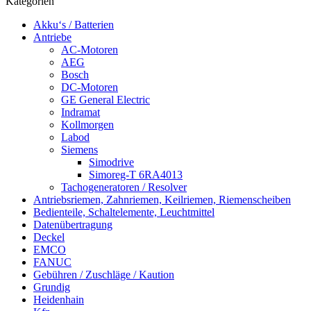
Kategorien
Akku‘s / Batterien
Antriebe
AC-Motoren
AEG
Bosch
DC-Motoren
GE General Electric
Indramat
Kollmorgen
Labod
Siemens
Simodrive
Simoreg-T 6RA4013
Tachogeneratoren / Resolver
Antriebsriemen, Zahnriemen, Keilriemen, Riemenscheiben
Bedienteile, Schaltelemente, Leuchtmittel
Datenübertragung
Deckel
EMCO
FANUC
Gebühren / Zuschläge / Kaution
Grundig
Heidenhain