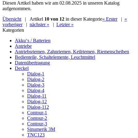
Diesen Artikel haben wir am 02.08.2025 in unseren Katalog
aufgenommen.
Übersicht
| Artikel
10 von 12
in dieser Kategorie
« Erster
|
«
vorheriger
|
nächster »
|
Letzter »
Kategorien
Akku‘s / Batterien
Antriebe
Antriebsriemen, Zahnriemen, Keilriemen, Riemenscheiben
Bedienteile, Schaltelemente, Leuchtmittel
Datenübertragung
Deckel
Dialog-1
Dialog-2
Dialog-3
Dialog-4
Dialog-11
Dialog-12
Dialog-112
Contour-1
Contour-2
Contour-3
Sinumerik 3M
TNC123