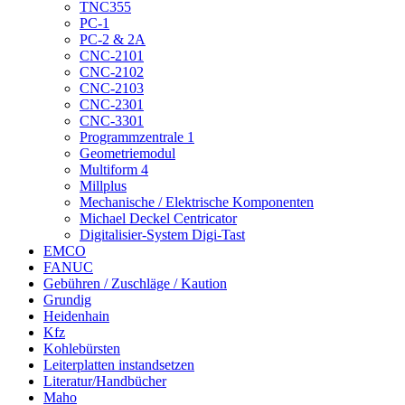
TNC355
PC-1
PC-2 & 2A
CNC-2101
CNC-2102
CNC-2103
CNC-2301
CNC-3301
Programmzentrale 1
Geometriemodul
Multiform 4
Millplus
Mechanische / Elektrische Komponenten
Michael Deckel Centricator
Digitalisier-System Digi-Tast
EMCO
FANUC
Gebühren / Zuschläge / Kaution
Grundig
Heidenhain
Kfz
Kohlebürsten
Leiterplatten instandsetzen
Literatur/Handbücher
Maho