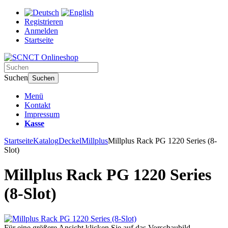
Registrieren
Anmelden
Startseite
Suchen
Suchen
Menü
Kontakt
Impressum
Kasse
Startseite
Katalog
Deckel
Millplus
Millplus Rack PG 1220 Series (8-
Slot)
Millplus Rack PG 1220 Series
(8-Slot)
Für eine größere Ansicht klicken Sie auf das Vorschaubild