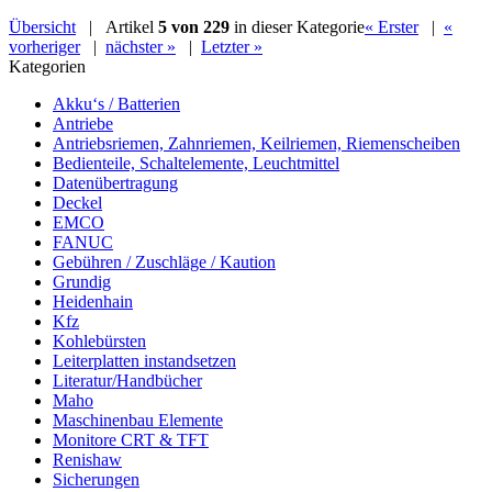
Übersicht
| Artikel
5 von 229
in dieser Kategorie
« Erster
|
«
vorheriger
|
nächster »
|
Letzter »
Kategorien
Akku‘s / Batterien
Antriebe
Antriebsriemen, Zahnriemen, Keilriemen, Riemenscheiben
Bedienteile, Schaltelemente, Leuchtmittel
Datenübertragung
Deckel
EMCO
FANUC
Gebühren / Zuschläge / Kaution
Grundig
Heidenhain
Kfz
Kohlebürsten
Leiterplatten instandsetzen
Literatur/Handbücher
Maho
Maschinenbau Elemente
Monitore CRT & TFT
Renishaw
Sicherungen