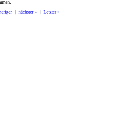
ommen.
heriger
|
nächster »
|
Letzter »