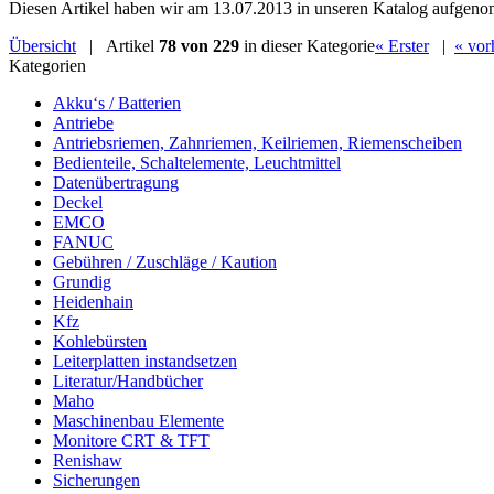
Diesen Artikel haben wir am 13.07.2013 in unseren Katalog aufgen
Übersicht
| Artikel
78 von 229
in dieser Kategorie
« Erster
|
« vor
Kategorien
Akku‘s / Batterien
Antriebe
Antriebsriemen, Zahnriemen, Keilriemen, Riemenscheiben
Bedienteile, Schaltelemente, Leuchtmittel
Datenübertragung
Deckel
EMCO
FANUC
Gebühren / Zuschläge / Kaution
Grundig
Heidenhain
Kfz
Kohlebürsten
Leiterplatten instandsetzen
Literatur/Handbücher
Maho
Maschinenbau Elemente
Monitore CRT & TFT
Renishaw
Sicherungen