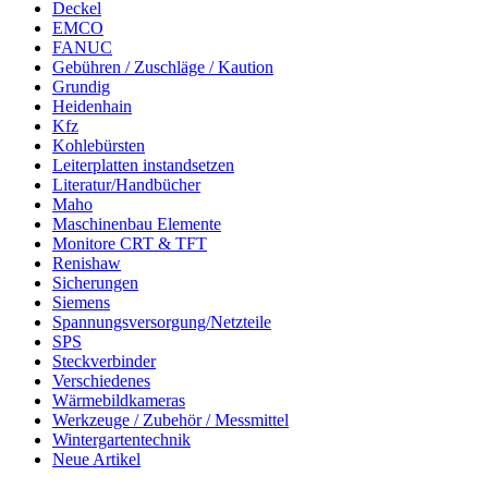
Deckel
EMCO
FANUC
Gebühren / Zuschläge / Kaution
Grundig
Heidenhain
Kfz
Kohlebürsten
Leiterplatten instandsetzen
Literatur/Handbücher
Maho
Maschinenbau Elemente
Monitore CRT & TFT
Renishaw
Sicherungen
Siemens
Spannungsversorgung/Netzteile
SPS
Steckverbinder
Verschiedenes
Wärmebildkameras
Werkzeuge / Zubehör / Messmittel
Wintergartentechnik
Neue Artikel