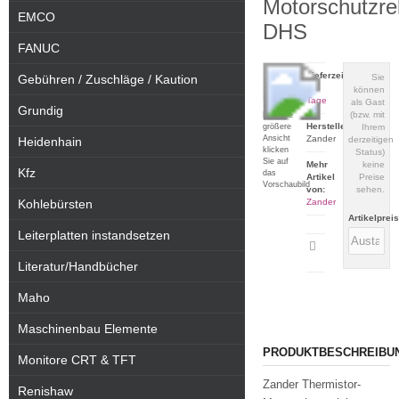
Motorschutzre
EMCO
DHS
FANUC
Lieferzeit:
Gebühren / Zuschläge / Kaution
Sie
1-3
können
Tage
als Gast
Grundig
(bzw. mit
Für eine
Hersteller:
größere
Ihrem
Ansicht
Zander
Heidenhain
derzeitigen
klicken
Status)
Sie auf
Mehr
keine
Kfz
das
Artikel
Preise
Vorschaubild
von:
sehen.
Kohlebürsten
Zander
Artikelprei
Leiterplatten instandsetzen
Artikeldatenblatt
drucken
Literatur/Handbücher
Maho
Maschinenbau Elemente
PRODUKTBESCHREIBU
Monitore CRT & TFT
Zander Thermistor-
Renishaw