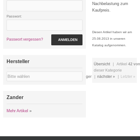
Nachbelastung zum
Kaufpreis.
Passwort:
Diesen Artikel haben wir am
25.08.2013 in unseren
Passwort vergessen?
ANMELDEN
Katalog aufgenommen.
Hersteller
Übersicht
| Artikel
42 von
dieser Kategorie
« Erster
|
« vorheriger
|
nächster »
|
Letzter »
Zander
Mehr Artikel
»