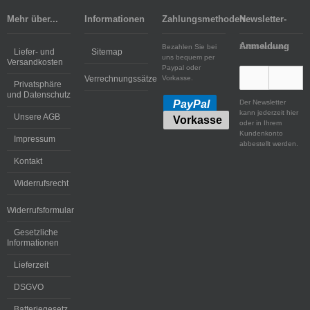
Mehr über...
Informationen
Zahlungsmethoden
Newsletter-
Anmeldung
Bezahlen Sie bei
E-Mail-Adresse:
Liefer- und
Sitemap
uns bequem per
Versandkosten
Paypal oder
Verrechnungssätze
Vorkasse.
Privatsphäre
und Datenschutz
Der Newsletter
PayPal
kann jederzeit hier
Unsere AGB
Vorkasse
oder in Ihrem
Kundenkonto
Impressum
abbestellt werden.
Kontakt
Widerrufsrecht
Widerrufsformular
Gesetzliche
Informationen
Lieferzeit
DSGVO
Batteriegesetz