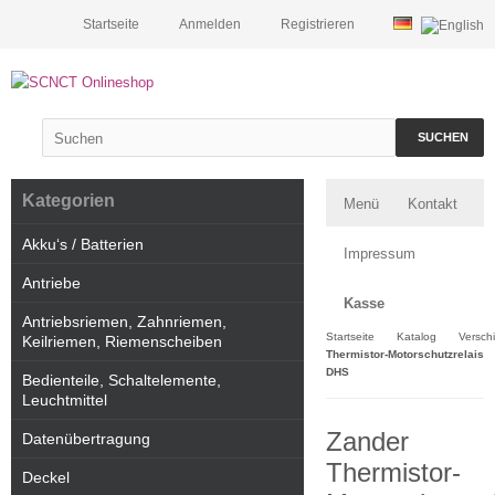
Startseite
Anmelden
Registrieren
SUCHEN
Kategorien
Menü
Kontakt
Akku‘s / Batterien
Impressum
Antriebe
Kasse
Antriebsriemen, Zahnriemen,
Startseite
Katalog
Versch
Keilriemen, Riemenscheiben
Thermistor-Motorschutzrelais
DHS
Bedienteile, Schaltelemente,
Leuchtmittel
Zander
Datenübertragung
Thermistor-
Deckel