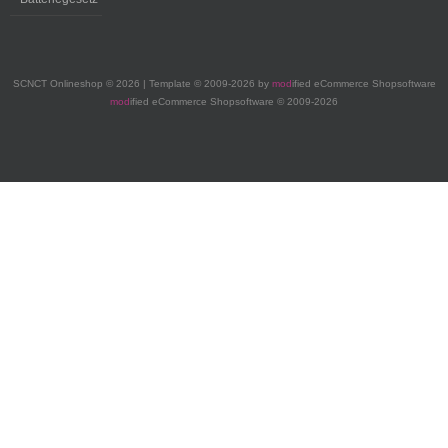
SCNCT Onlineshop © 2026 | Template © 2009-2026 by
mod
ified eCommerce Shopsoftware
mod
ified eCommerce Shopsoftware © 2009-2026