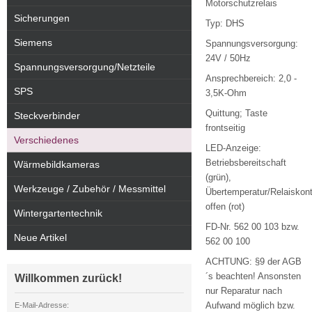
Motorschutzrelais
Sicherungen
Typ: DHS
Siemens
Spannungsversorgung:
24V / 50Hz
Spannungsversorgung/Netzteile
Ansprechbereich: 2,0 -
SPS
3,5K-Ohm
Quittung; Taste
Steckverbinder
frontseitig
Verschiedenes
LED-Anzeige:
Betriebsbereitschaft
Wärmebildkameras
(grün),
Werkzeuge / Zubehör / Messmittel
Übertemperatur/Relaiskon
offen (rot)
Wintergartentechnik
FD-Nr. 562 00 103 bzw.
Neue Artikel
562 00 100
ACHTUNG: §9 der AGB
´s beachten! Ansonsten
Willkommen zurück!
nur Reparatur nach
Aufwand möglich bzw.
E-Mail-Adresse: