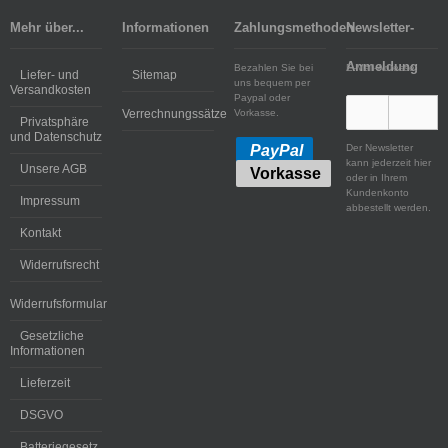
Mehr über...
Informationen
Zahlungsmethoden
Newsletter-
Anmeldung
Bezahlen Sie bei
E-Mail-Adresse:
Liefer- und
Sitemap
uns bequem per
Versandkosten
Paypal oder
Verrechnungssätze
Vorkasse.
Privatsphäre
und Datenschutz
Der Newsletter
PayPal
kann jederzeit hier
Unsere AGB
Vorkasse
oder in Ihrem
Kundenkonto
Impressum
abbestellt werden.
Kontakt
Widerrufsrecht
Widerrufsformular
Gesetzliche
Informationen
Lieferzeit
DSGVO
Batteriegesetz