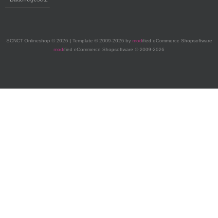
SCNCT Onlineshop © 2026 | Template © 2009-2026 by
mod
ified eCommerce Shopsoftware
mod
ified eCommerce Shopsoftware © 2009-2026