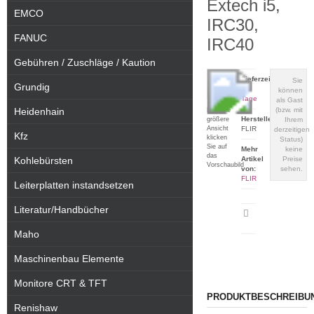
Extech i5,
EMCO
IRC30,
FANUC
IRC40
Gebühren / Zuschläge / Kaution
Lieferzeit:
Sie
Grundig
1-3
können
Tage
als Gast
Heidenhain
(bzw. mit
Für eine
Hersteller:
größere
Ihrem
Ansicht
FLIR
derzeitigen
Kfz
klicken
Status)
Sie auf
Mehr
keine
das
Kohlebürsten
Artikel
Preise
Vorschaubild
von:
sehen.
FLIR
Leiterplatten instandsetzen
Literatur/Handbücher
Artikeldatenblatt
drucken
Maho
Maschinenbau Elemente
Monitore CRT & TFT
PRODUKTBESCHREIBU
Renishaw