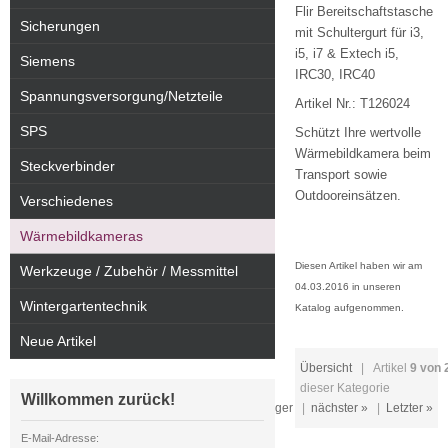
Flir Bereitschaftstasche
Sicherungen
mit Schultergurt für i3,
i5, i7 & Extech i5,
Siemens
IRC30, IRC40
Spannungsversorgung/Netzteile
Artikel Nr.: T126024
SPS
Schützt Ihre wertvolle
Wärmebildkamera beim
Steckverbinder
Transport sowie
Outdooreinsätzen.
Verschiedenes
Wärmebildkameras
Diesen Artikel haben wir am
Werkzeuge / Zubehör / Messmittel
04.03.2016 in unseren
Wintergartentechnik
Katalog aufgenommen.
Neue Artikel
Übersicht
| Artikel
9 von 
dieser Kategorie
Willkommen zurück!
« Erster
|
« vorheriger
|
nächster »
|
Letzter »
E-Mail-Adresse: