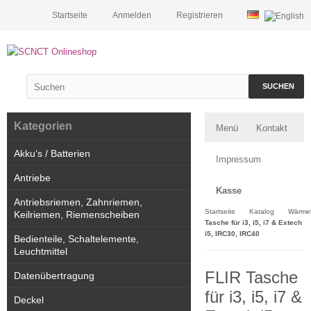
Startseite
Anmelden
Registrieren
SUCHEN
Kategorien
Menü
Kontakt
Akku‘s / Batterien
Impressum
Antriebe
Kasse
Antriebsriemen, Zahnriemen,
Startseite
Katalog
Wärmeb
Keilriemen, Riemenscheiben
Tasche für i3, i5, i7 & Extech
i5, IRC30, IRC40
Bedienteile, Schaltelemente,
Leuchtmittel
FLIR Tasche
Datenübertragung
für i3, i5, i7 &
Deckel