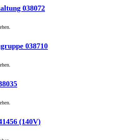
altung 038072
sehen.
ugruppe 038710
sehen.
38035
sehen.
41456 (140V)