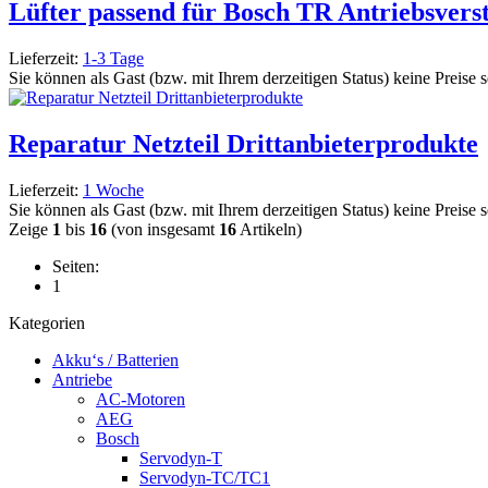
Lüfter passend für Bosch TR Antriebsver
Lieferzeit:
1-3 Tage
Sie können als Gast (bzw. mit Ihrem derzeitigen Status) keine Preise 
Reparatur Netzteil Drittanbieterprodukte
Lieferzeit:
1 Woche
Sie können als Gast (bzw. mit Ihrem derzeitigen Status) keine Preise 
Zeige
1
bis
16
(von insgesamt
16
Artikeln)
Seiten:
1
Kategorien
Akku‘s / Batterien
Antriebe
AC-Motoren
AEG
Bosch
Servodyn-T
Servodyn-TC/TC1