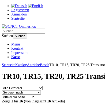
Registrieren
Anmelden
Startseite
Suchen
Suchen
Menü
Kontakt
Impressum
Kasse
Startseite
Katalog
Antriebe
Bosch
TR10, TR15, TR20, TR25 Transistorv
TR10, TR15, TR20, TR25 Transi
Zeige
1
bis
16
(von insgesamt
16
Artikeln)