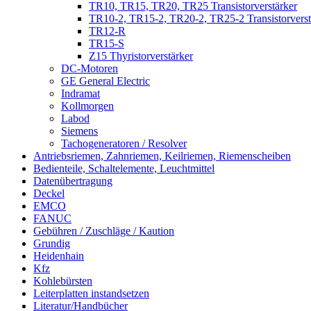
TR10, TR15, TR20, TR25 Transistorverstärker
TR10-2, TR15-2, TR20-2, TR25-2 Transistorverst
TR12-R
TR15-S
Z15 Thyristorverstärker
DC-Motoren
GE General Electric
Indramat
Kollmorgen
Labod
Siemens
Tachogeneratoren / Resolver
Antriebsriemen, Zahnriemen, Keilriemen, Riemenscheiben
Bedienteile, Schaltelemente, Leuchtmittel
Datenübertragung
Deckel
EMCO
FANUC
Gebühren / Zuschläge / Kaution
Grundig
Heidenhain
Kfz
Kohlebürsten
Leiterplatten instandsetzen
Literatur/Handbücher