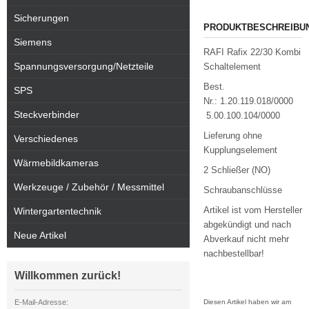
Sicherungen
PRODUKTBESCHREIBU
Siemens
RAFI Rafix 22/30 Kombi
Spannungsversorgung/Netzteile
Schaltelement
Best.
SPS
Nr.: 1.20.119.018/0000
Steckverbinder
5.00.100.104/0000
Lieferung ohne
Verschiedenes
Kupplungselement
Wärmebildkameras
2 Schließer (NO)
Werkzeuge / Zubehör / Messmittel
Schraubanschlüsse
Artikel ist vom Hersteller
Wintergartentechnik
abgekündigt und nach
Neue Artikel
Abverkauf nicht mehr
nachbestellbar!
Willkommen zurück!
E-Mail-Adresse:
Diesen Artikel haben wir am