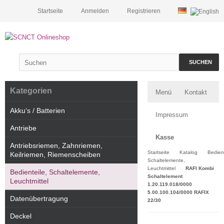
Startseite
Anmelden
Registrieren
SUCHEN
Kategorien
Menü
Kontakt
Akku‘s / Batterien
Impressum
Antriebe
Kasse
Antriebsriemen, Zahnriemen,
Startseite
Katalog
Bedient
Keilriemen, Riemenscheiben
Schaltelemente,
Leuchtmittel
RAFI Kombi
Bedienteile, Schaltelemente,
Schaltelement
Leuchtmittel
1.20.119.018/0000
5.00.100.104/0000 RAFIX
Datenübertragung
22/30
Deckel