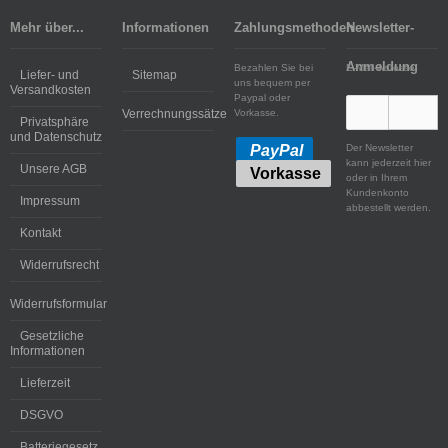
Mehr über...
Informationen
Zahlungsmethoden
Newsletter-
Anmeldung
Bezahlen Sie bei
E-Mail-Adresse:
Liefer- und
Sitemap
uns bequem per
Versandkosten
Paypal oder
Verrechnungssätze
Vorkasse.
Privatsphäre
und Datenschutz
Der Newsletter
PayPal
kann jederzeit hier
Unsere AGB
Vorkasse
oder in Ihrem
Kundenkonto
Impressum
abbestellt werden.
Kontakt
Widerrufsrecht
Widerrufsformular
Gesetzliche
Informationen
Lieferzeit
DSGVO
Batteriegesetz