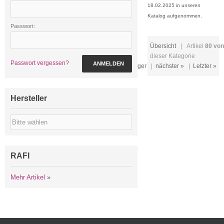
18.02.2025 in unseren
Katalog aufgenommen.
Passwort:
Übersicht
| Artikel
80 von
dieser Kategorie
Passwort vergessen?
ANMELDEN
« Erster
|
« vorheriger
|
nächster »
|
Letzter »
Hersteller
RAFI
Mehr Artikel
»