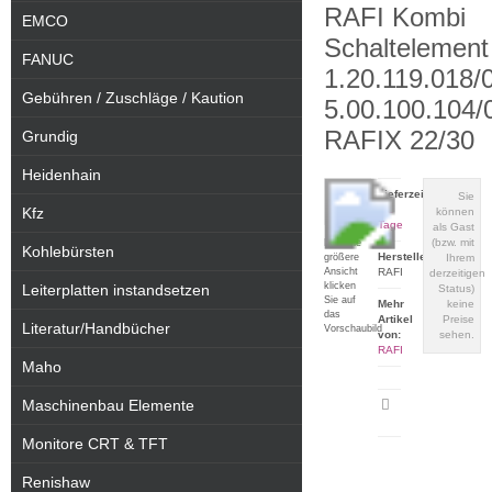
RAFI Kombi
EMCO
Schaltelement
FANUC
1.20.119.018/
Gebühren / Zuschläge / Kaution
5.00.100.104/
RAFIX 22/30
Grundig
Heidenhain
Lieferzeit:
Sie
1-3
Kfz
können
Tage
als Gast
(bzw. mit
Für eine
Kohlebürsten
Hersteller:
größere
Ihrem
Ansicht
RAFI
derzeitigen
klicken
Leiterplatten instandsetzen
Status)
Sie auf
Mehr
keine
das
Artikel
Preise
Literatur/Handbücher
Vorschaubild
von:
sehen.
RAFI
Maho
Maschinenbau Elemente
Artikeldatenblatt
drucken
Monitore CRT & TFT
Renishaw